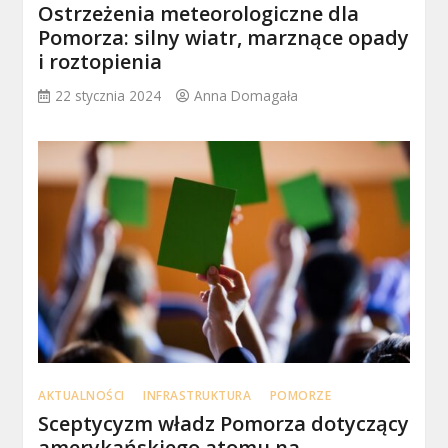
Ostrzeżenia meteorologiczne dla
Pomorza: silny wiatr, marznące opady
i roztopienia
22 stycznia 2024
Anna Domagała
AKTUALNOŚCI
INFRASTRUKTURA
POMORZE
Sceptycyzm władz Pomorza dotyczący
amerykańskiego atomu na