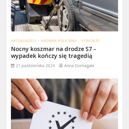
AKTUALNOŚCI
KRONIKA POLICYJNA
POMORZE
Nocny koszmar na drodze S7 –
wypadek kończy się tragedią
21 października 2024
Anna Domagała