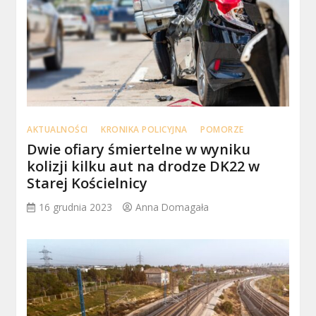
AKTUALNOŚCI
KRONIKA POLICYJNA
POMORZE
Dwie ofiary śmiertelne w wyniku
kolizji kilku aut na drodze DK22 w
Starej Kościelnicy
16 grudnia 2023
Anna Domagała