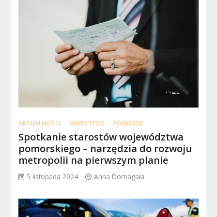
AKTUALNOŚCI
INWESTYCJE
POMORZE
Spotkanie starostów województwa
pomorskiego – narzędzia do rozwoju
metropolii na pierwszym planie
5 listopada 2024
Anna Domagała