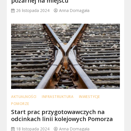
pożarnej na miejscu
26 listopada 2024
Anna Domagała
AKTUALNOŚCI
INFRASTRUKTURA
INWESTYCJE
POMORZE
Start prac przygotowawczych na
odcinkach linii kolejowych Pomorza
18 listopada 2024
Anna Domagała