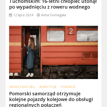
Tuchomskim: 16-letni chłopiec utonął
po wypadnięciu z roweru wodnego
12 lipca 2024
Anna Domagała
INFRASTRUKTURA
INWESTYCJE
POMORZE
Pomorski samorząd otrzymuje
kolejne pojazdy kolejowe do obsługi
regionalnych połączeń