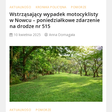
AKTUALNOŚCI
KRONIKA POLICYJNA
POMORZE
Wstrząsający wypadek motocyklisty
w Nowcu – poniedziałkowe zdarzenie
na drodze nr 515
10 kwietnia 2025
Anna Domagała
AKTUALNOŚCI
POMORZE