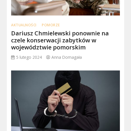
AKTUALNOŚCI
POMORZE
Dariusz Chmielewski ponownie na
czele konserwacji zabytków w
województwie pomorskim
5 lutego 2024
Anna Domagała