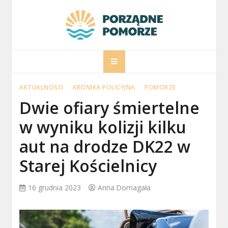
Skip
to
content
porzadnepomorz
Informacje na temat Pomorza
AKTUALNOŚCI
KRONIKA POLICYJNA
POMORZE
Dwie ofiary śmiertelne
w wyniku kolizji kilku
aut na drodze DK22 w
Starej Kościelnicy
16 grudnia 2023
Anna Domagała