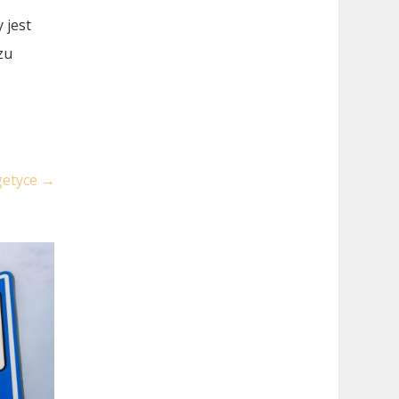
 jest
zu
getyce
→