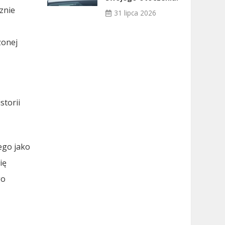
znie
31 lipca 2026
zonej
a
torii
ego jako
ię
go