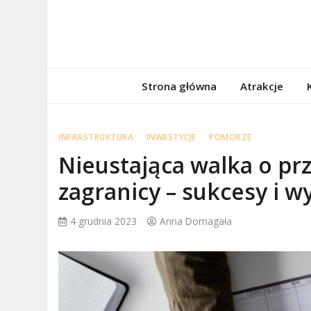
Skip
to
content
porzadnepomor
Informacje na temat Pomorza
Strona główna
Atrakcje
INFRASTRUKTURA
INWESTYCJE
POMORZE
Nieustająca walka o pr
zagranicy – sukcesy i 
4 grudnia 2023
Anna Domagała