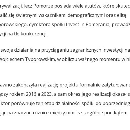
rywalizacji, lecz Pomorze posiada wiele atutów, które skutec
lić się świetnymi wskaźnikami demograficznymi oraz elitą
yborowskiego, dyrektora spółki Invest in Pomerania, prowad
ji na tle konkurencji.
swoje działania na przyciąganiu zagranicznych inwestycji n
 Wojciechem Tyborowskim, w obliczu ważnego momentu w his
awno zakończyła realizację projektu formalnie zatytułowan
ędzy rokiem 2016 a 2023, a sam okres jego realizacji okazał s
ektor porównuje ten etap działalności spółki do poprzednie
jąc na znaczne różnice między nimi, szczególnie pod kątem