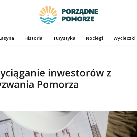
ze.pl
Kasyna
Historia
Turystyka
Noclegi
Wycieczki
zyciąganie inwestorów z
wyzwania Pomorza