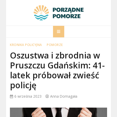
Skip
to
content
porzadnepomorz
Informacje na temat Pomorza
KRONIKA POLICYJNA
POMORZE
Oszustwa i zbrodnia w
Pruszczu Gdańskim: 41-
latek próbował zwieść
policję
6 września 2023
Anna Domagała