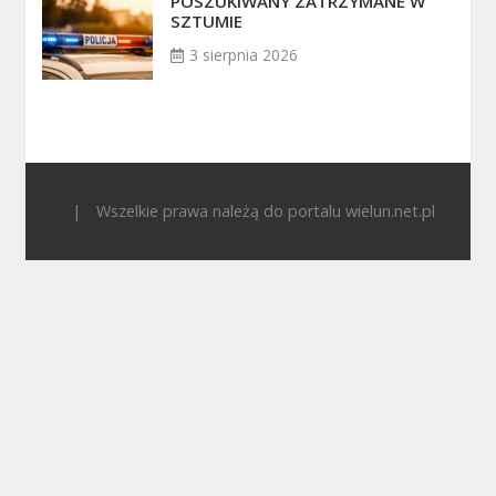
POSZUKIWANY ZATRZYMANE W
SZTUMIE
3 sierpnia 2026
|
Wszelkie prawa należą do portalu wielun.net.pl