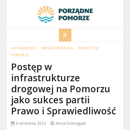
Skip
to
content
porzadnepomorz
Informacje na temat Pomorza
AKTUALNOŚCI
INFRASTRUKTURA
INWESTYCJE
POMORZE
Postęp w
infrastrukturze
drogowej na Pomorzu
jako sukces partii
Prawo i Sprawiedliwość
6 września 2023
Anna Domagała