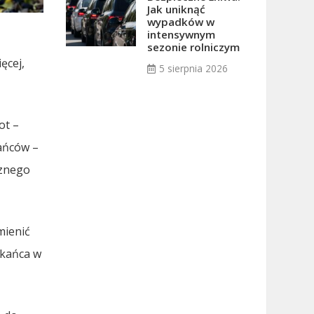
Jak uniknąć
wypadków w
intensywnym
sezonie rolniczym
ęcej,
5 sierpnia 2026
ot –
kańców –
cznego
mienić
zkańca w