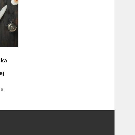
ika
ej
na