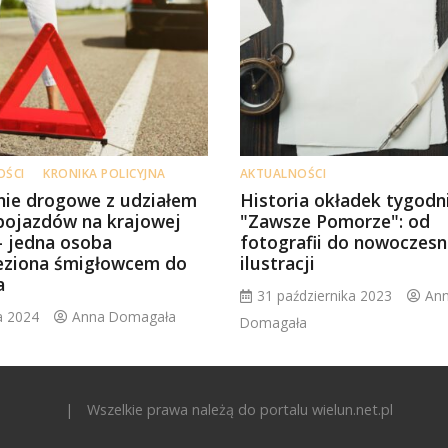
OŚCI
KRONIKA POLICYJNA
AKTUALNOŚCI
nie drogowe z udziałem
Historia okładek tygodn
 pojazdów na krajowej
"Zawsze Pomorze": od
 – jedna osoba
fotografii do nowoczesn
eziona śmigłowcem do
ilustracji
a
31 października 2023
An
ca 2024
Anna Domagała
Domagała
|
Wszelkie prawa należą do portalu wielun.net.pl