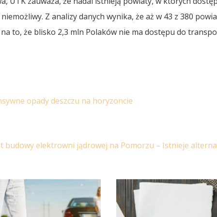
a, UTK zauważa, że nadal istnieją powiaty, w których dostę
 niemożliwy. Z analizy danych wynika, że aż w 43 z 380 powi
a na to, że blisko 2,3 mln Polaków nie ma dostępu do transp
ensywne opady deszczu na horyzoncie
t budowy elektrowni jądrowej na Pomorzu – Istnieje altern