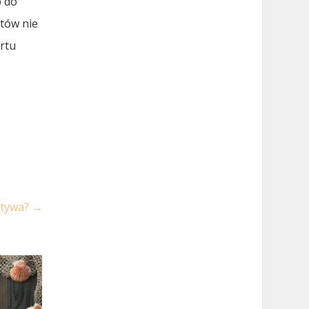
p do
atów nie
ortu
atywa?
→