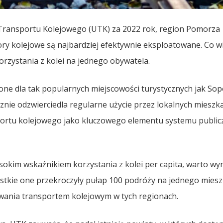
ransportu Kolejowego (UTK) za 2022 rok, region Pomorza
 tory kolejowe są najbardziej efektywnie eksploatowane. Co wi
rzystania z kolei na jednego obywatela.
cone dla tak popularnych miejscowości turystycznych jak Sop
cznie odzwierciedla regularne użycie przez lokalnych miesz
sportu kolejowego jako kluczowego elementu systemu publi
sokim wskaźnikiem korzystania z kolei per capita, warto wy
zystkie one przekroczyły pułap 100 podróży na jednego mies
owania transportem kolejowym w tych regionach.