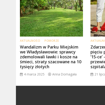
AKTUALNOŚCI
POMORZE
AKTUALN
Wandalizm w Parku Miejskim
Zdarze
we Władysławowie: sprawcy
pięciu
zdemolowali ławki i kosze na
’15-ce’
śmieci, straty szacowane na 10
przewi
tysięcy złotych
szpital
4 marca 2025
Anna Domagała
21 lip