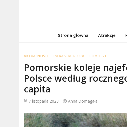
Skip
to
content
porzadnepomor
Informacje na temat Pomorza
Strona główna
Atrakcje
AKTUALNOŚCI
INFRASTRUKTURA
POMORZE
Pomorskie koleje naje
Polsce według rocznego
capita
7 listopada 2023
Anna Domagała