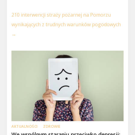
210 interwencji straży pożarnej na Pomorzu
wynikających z trudnych warunków pogodowych
→
AKTUALNOŚCI
ZDROWIE
We wspólnym staraniu przeciwko depresji: