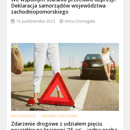
Deklaracja samorządów województwa
zachodniopomorskiego
10 października 2023
Anna Domagała
AKTUALNOŚCI
KRONIKA POLICYJNA
Zdarzenie drogowe z udziałem pięciu
pojazdów na krajowej ’15-ce’ – jedna osoba