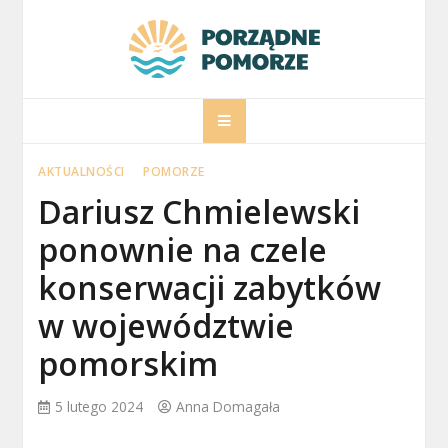
Skip
to
content
porzadnepomorz
Informacje na temat Pomorza
AKTUALNOŚCI
POMORZE
Dariusz Chmielewski
ponownie na czele
konserwacji zabytków
w województwie
pomorskim
5 lutego 2024
Anna Domagała