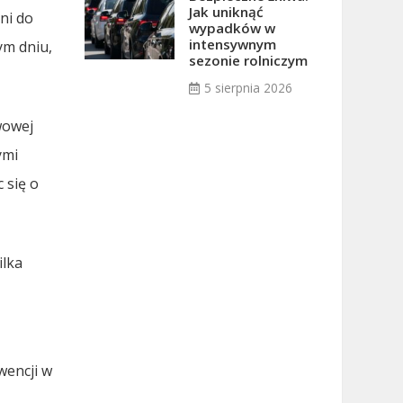
Jak uniknąć
ni do
wypadków w
intensywnym
ym dniu,
sezonie rolniczym
5 sierpnia 2026
wowej
ymi
 się o
ilka
wencji w