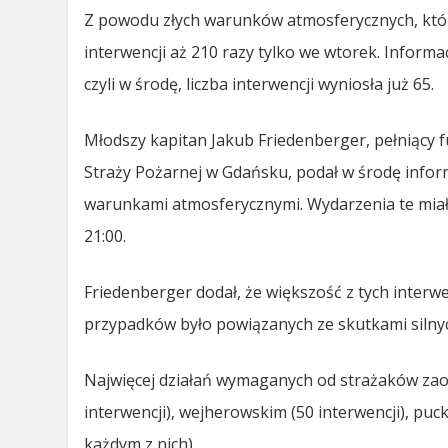
Z powodu złych warunków atmosferycznych, któr
interwencji aż 210 razy tylko we wtorek. Inform
czyli w środę, liczba interwencji wyniosła już 65.
Młodszy kapitan Jakub Friedenberger, pełniąc
Straży Pożarnej w Gdańsku, podał w środę info
warunkami atmosferycznymi. Wydarzenia te miały 
21:00.
Friedenberger dodał, że większość z tych interwen
przypadków było powiązanych ze skutkami silny
Najwięcej działań wymaganych od strażaków za
interwencji), wejherowskim (50 interwencji), puc
każdym z nich).