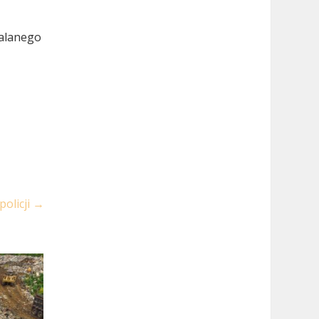
zalanego
olicji
→