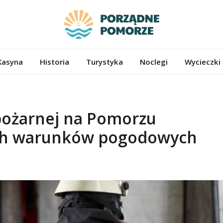
ze.pl
Kasyna
Historia
Turystyka
Noclegi
Wycieczki
 pożarnej na Pomorzu
ych warunków pogodowych