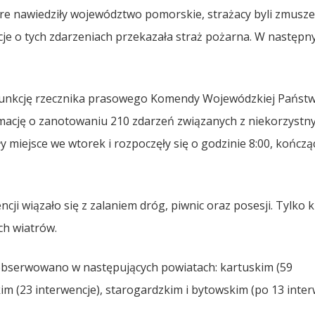
e nawiedziły województwo pomorskie, strażacy byli zmusze
acje o tych zdarzeniach przekazała straż pożarna. W następn
y funkcję rzecznika prasowego Komendy Wojewódzkiej Państ
rmację o zanotowaniu 210 zdarzeń związanych z niekorzystn
miejsce we wtorek i rozpoczęły się o godzinie 8:00, kończąc
cji wiązało się z zalaniem dróg, piwnic oraz posesji. Tylko k
ch wiatrów.
obserwowano w następujących powiatach: kartuskim (59
kim (23 interwencje), starogardzkim i bytowskim (po 13 inter