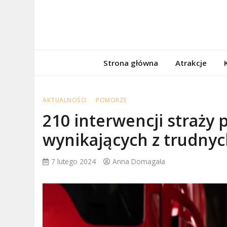
Skip
to
content
porzadnepomor
Informacje na temat Pomorza
Strona główna
Atrakcje
AKTUALNOŚCI
POMORZE
210 interwencji straży
wynikających z trudn
7 lutego 2024
Anna Domagała