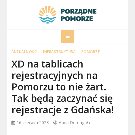
Skip
to
content
porzadnepomorz
Informacje na temat Pomorza
AKTUALNOŚCI
INFRASTRUKTURA
POMORZE
XD na tablicach
rejestracyjnych na
Pomorzu to nie żart.
Tak będą zaczynać się
rejestracje z Gdańska!
16 czerwca 2023
Anna Domagała