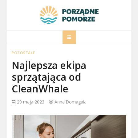
Skip
to
content
porzadnepomorz
Informacje na temat Pomorza
POZOSTAŁE
Najlepsza ekipa
sprzątająca od
CleanWhale
29 maja 2023
Anna Domagała