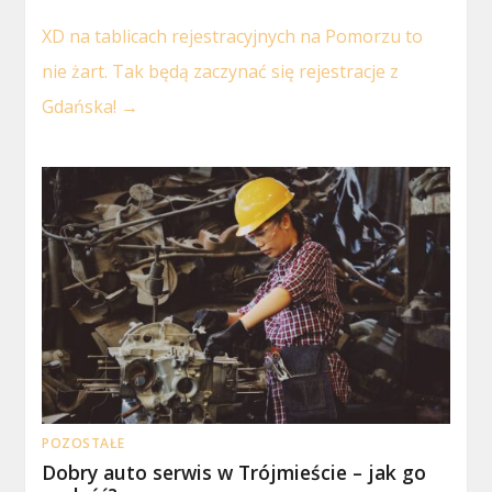
XD na tablicach rejestracyjnych na Pomorzu to
nie żart. Tak będą zaczynać się rejestracje z
Gdańska!
→
POZOSTAŁE
Dobry auto serwis w Trójmieście – jak go