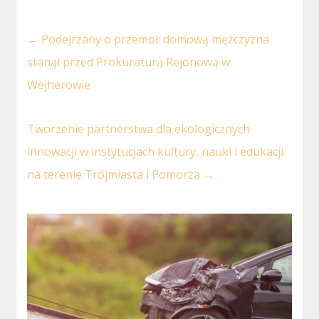
←
Podejrzany o przemoc domową mężczyzna
stanął przed Prokuraturą Rejonową w
Wejherowie
Tworzenie partnerstwa dla ekologicznych
innowacji w instytucjach kultury, nauki i edukacji
na terenie Trójmiasta i Pomorza
→