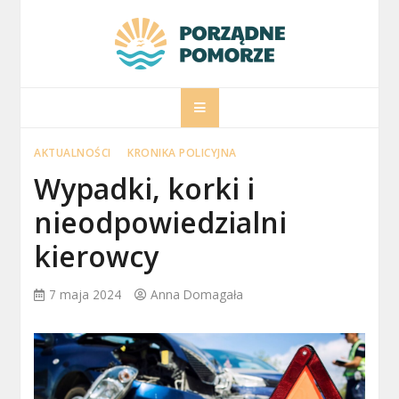
Skip
to
content
porzadnepomorz
Informacje na temat Pomorza
AKTUALNOŚCI
KRONIKA POLICYJNA
Wypadki, korki i
nieodpowiedzialni
kierowcy
7 maja 2024
Anna Domagała