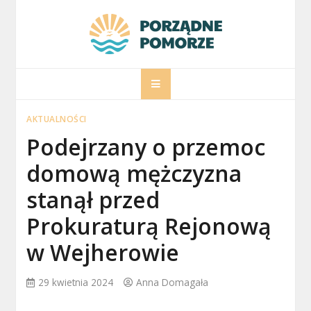
Skip
to
content
porzadnepomorz
Informacje na temat Pomorza
AKTUALNOŚCI
Podejrzany o przemoc
domową mężczyzna
stanął przed
Prokuraturą Rejonową
w Wejherowie
29 kwietnia 2024
Anna Domagała