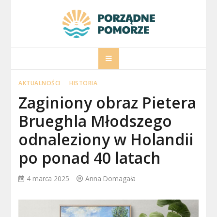
Skip
to
content
porzadnepomorz
Informacje na temat Pomorza
AKTUALNOŚCI
HISTORIA
Zaginiony obraz Pietera
Brueghla Młodszego
odnaleziony w Holandii
po ponad 40 latach
4 marca 2025
Anna Domagała