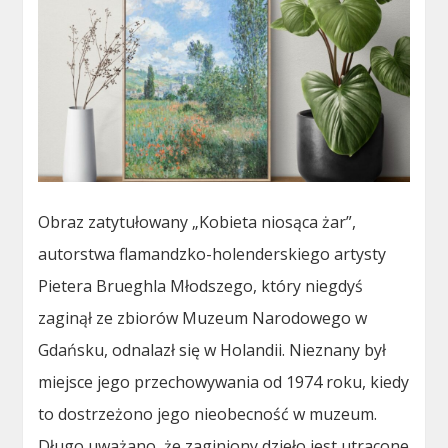
Obraz zatytułowany „Kobieta niosąca żar”,
autorstwa flamandzko-holenderskiego artysty
Pietera Brueghla Młodszego, który niegdyś
zaginął ze zbiorów Muzeum Narodowego w
Gdańsku, odnalazł się w Holandii. Nieznany był
miejsce jego przechowywania od 1974 roku, kiedy
to dostrzeżono jego nieobecność w muzeum.
Długo uważano, że zaginiony dzieło jest utracone