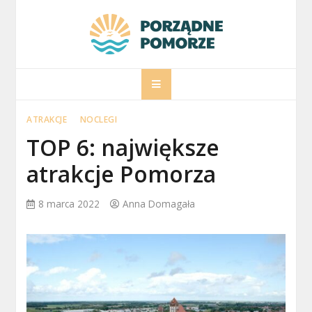
Skip
to
content
porzadnepomorz
Informacje na temat Pomorza
ATRAKCJE
NOCLEGI
TOP 6: największe
atrakcje Pomorza
8 marca 2022
Anna Domagała