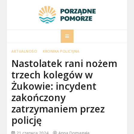
Skip
to
content
porzadnepomorz
Informacje na temat Pomorza
AKTUALNOŚCI
KRONIKA POLICYJNA
Nastolatek rani nożem
trzech kolegów w
Żukowie: incydent
zakończony
zatrzymaniem przez
policję
21 czerwca 2024
Anna Domagała