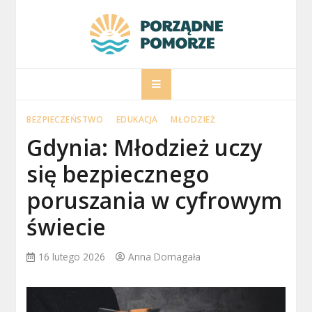
Skip
to
content
porzadnepomorz
Informacje na temat Pomorza
BEZPIECZEŃSTWO
EDUKACJA
MŁODZIEŻ
Gdynia: Młodzież uczy
się bezpiecznego
poruszania w cyfrowym
świecie
16 lutego 2026
Anna Domagała