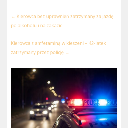
←
Kierowca bez uprawnień zatrzymany za jazdę
po alkoholu i na zakazie
Kierowca z amfetaminą w kieszeni – 42-latek
zatrzymany przez policję
→