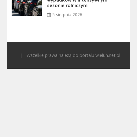
sezonie rolniczym
5 sierpnia 2026
|
Wszelkie prawa należą do portalu wielun.net.pl