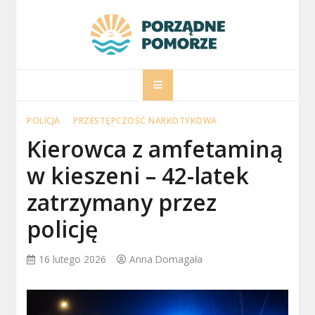
Skip
to
content
porzadnepomorz
Informacje na temat Pomorza
POLICJA
PRZESTĘPCZOŚĆ NARKOTYKOWA
Kierowca z amfetaminą
w kieszeni – 42-latek
zatrzymany przez
policję
16 lutego 2026
Anna Domagała