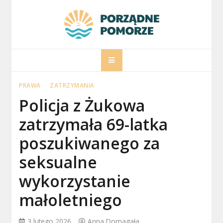
Skip
to
content
porzadnepomorz
Informacje na temat Pomorza
PRAWA
ZATRZYMANIA
Policja z Żukowa
zatrzymała 69-latka
poszukiwanego za
seksualne
wykorzystanie
małoletniego
3 lutego 2026
Anna Domagała