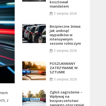
kosztował
mandatem
5 sierpnia 2026
Bezpieczne żniwa:
Jak uniknąć
wypadków w
intensywnym
sezonie rolniczym
5 sierpnia 2026
POSZUKIWANY
ZATRZYMANE W
SZTUMIE
3 sierpnia 2026
Zgłoś zagrożenie –
nimem
Wpływaj na
ch, z
bezpieczeństwo
swojego otoczenia!