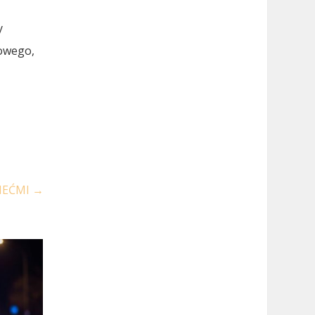
y
gowego,
IEĆMI
→