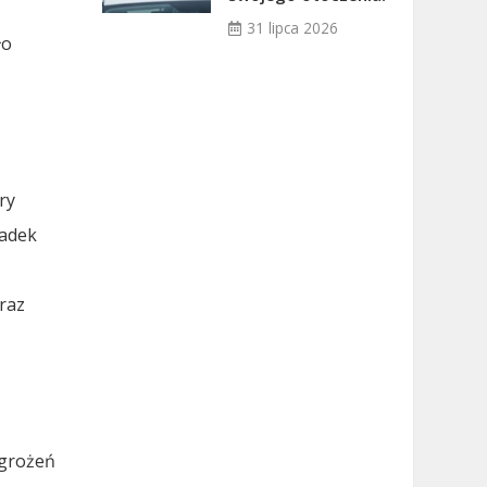
31 lipca 2026
ło
ry
padek
raz
agrożeń