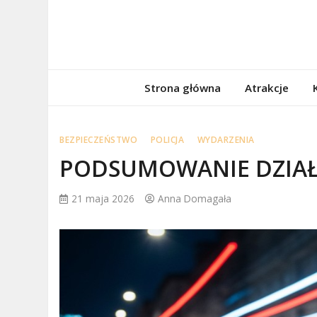
Skip
to
content
porzadnepomor
Informacje na temat Pomorza
Strona główna
Atrakcje
BEZPIECZEŃSTWO
POLICJA
WYDARZENIA
PODSUMOWANIE DZIAŁ
21 maja 2026
Anna Domagała