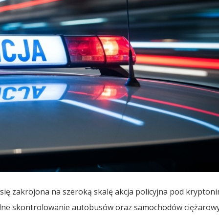
się zakrojona na szeroką skalę akcja policyjna pod krypto
ładne skontrolowanie autobusów oraz samochodów ciężarowy