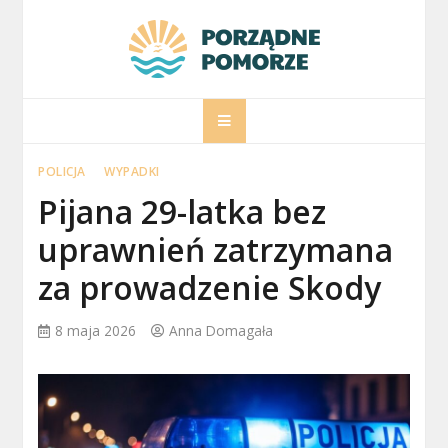
Skip
to
content
porzadnepomorz
Informacje na temat Pomorza
POLICJA
WYPADKI
Pijana 29-latka bez
uprawnień zatrzymana
za prowadzenie Skody
8 maja 2026
Anna Domagała