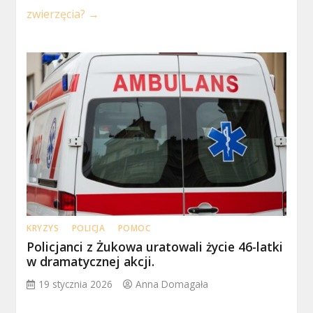
zwierzęcia?
→
KRYZYS
POLICJA
POMOC
Policjanci z Żukowa uratowali życie 46-latki
w dramatycznej akcji.
19 stycznia 2026
Anna Domagała