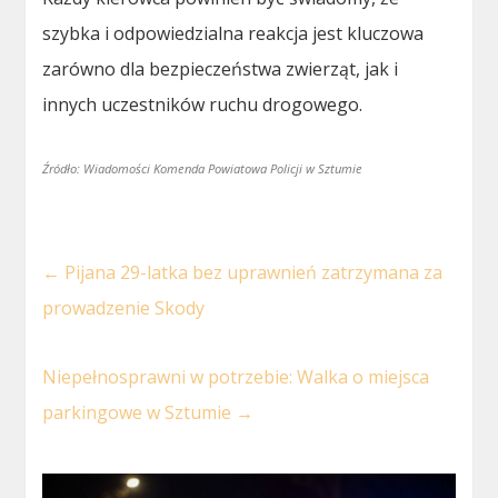
szybka i odpowiedzialna reakcja jest kluczowa
zarówno dla bezpieczeństwa zwierząt, jak i
innych uczestników ruchu drogowego.
Źródło: Wiadomości Komenda Powiatowa Policji w Sztumie
←
Pijana 29-latka bez uprawnień zatrzymana za
prowadzenie Skody
Niepełnosprawni w potrzebie: Walka o miejsca
parkingowe w Sztumie
→