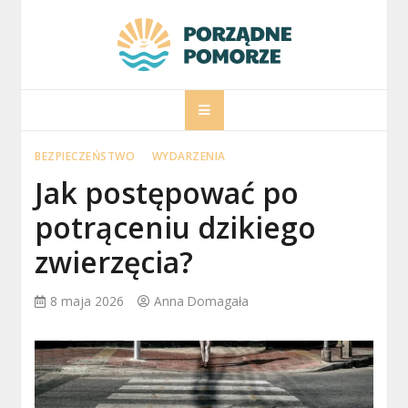
Skip
to
content
porzadnepomorz
Informacje na temat Pomorza
BEZPIECZEŃSTWO
WYDARZENIA
Jak postępować po
potrąceniu dzikiego
zwierzęcia?
8 maja 2026
Anna Domagała