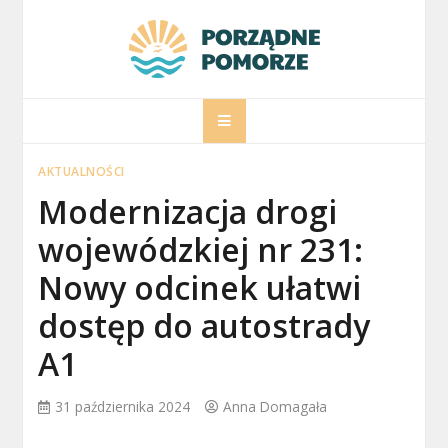
Skip
to
content
porzadnepomorz
Informacje na temat Pomorza
AKTUALNOŚCI
Modernizacja drogi
wojewódzkiej nr 231:
Nowy odcinek ułatwi
dostęp do autostrady
A1
31 października 2024
Anna Domagała