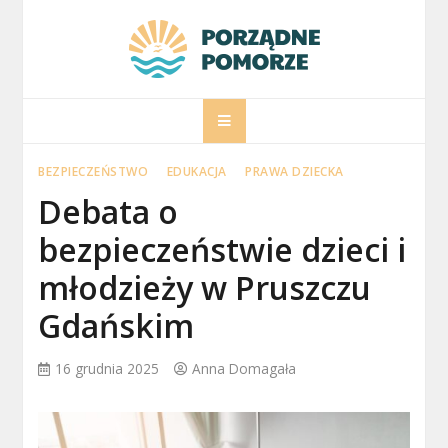
Skip
to
content
porzadnepomorz
Informacje na temat Pomorza
BEZPIECZEŃSTWO
EDUKACJA
PRAWA DZIECKA
Debata o
bezpieczeństwie dzieci i
młodzieży w Pruszczu
Gdańskim
16 grudnia 2025
Anna Domagała