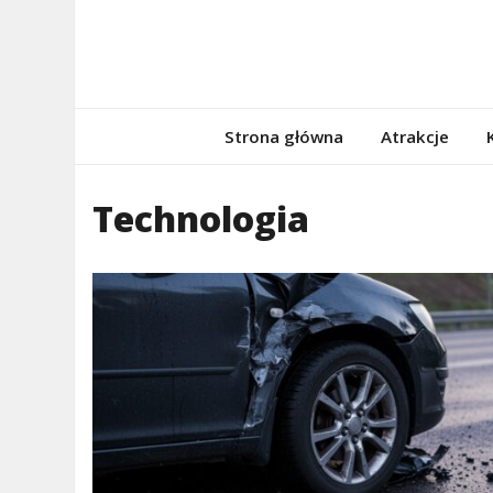
Skip
to
content
porzadnepomor
Informacje na temat Pomorza
Strona główna
Atrakcje
Technologia