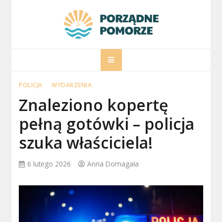
Skip
to
content
porzadnepomorz
Informacje na temat Pomorza
POLICJA
WYDARZENIA
Znaleziono kopertę
pełną gotówki – policja
szuka właściciela!
6 lutego 2026
Anna Domagała