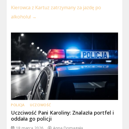
Kierowca z Kartuz zatrzymany za jazdę po
alkoholu!
→
POLICJA
UCZCIWOŚĆ
Uczciwość Pani Karoliny: Znalazła portfel i
oddała go policji
18 marca 2026
Anna Domagała