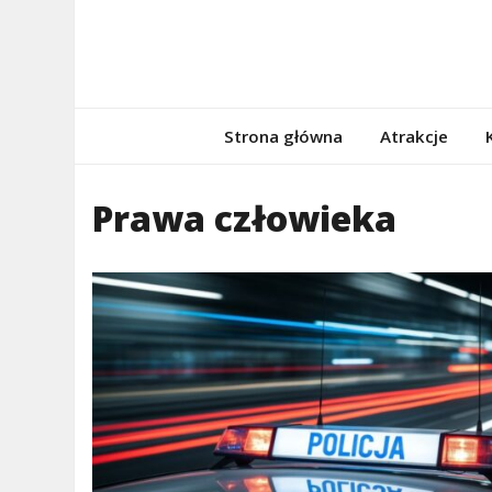
Skip
to
content
porzadnepomor
Informacje na temat Pomorza
Strona główna
Atrakcje
Prawa człowieka