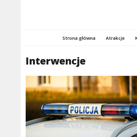
Skip
to
content
porzadnepomor
Informacje na temat Pomorza
Strona główna
Atrakcje
Interwencje