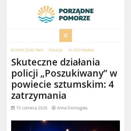
Skip
to
content
porzadnepomorz
Informacje na temat Pomorza
BEZPIECZEŃSTWO
POLICJA
ZATRZYMANIA
Skuteczne działania
policji „Poszukiwany” w
powiecie sztumskim: 4
zatrzymania
15 czerwca 2026
Anna Domagała