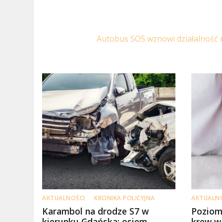
Autobus SOS wznowi działalność 
AKTUALNOŚCI
KRONIKA POLICYJNA
AKTUALN
Karambol na drodze S7 w
Poziom
kierunku Gdańska: osiem
krew w 