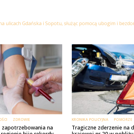
na ulicach Gdańska i Sopotu, służąc pomocą ubogim i bez
OŚCI
ZDROWIE
KRONIKA POLICYJNA
POMORZE
 zapotrzebowania na
Tragiczne zderzenie na 
regionie bije rekordy.
krajowej nr 20 w pobliżu