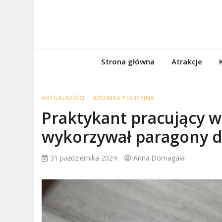
Skip
to
content
porzadnepomor
Informacje na temat Pomorza
Strona główna
Atrakcje
AKTUALNOŚCI
KRONIKA POLICYJNA
Praktykant pracujący w 
wykorzywał paragony d
31 października 2024
Anna Domagała