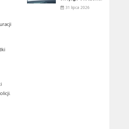
31 lipca 2026
racji
dki
ę
i
licji.