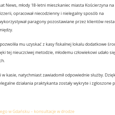
at News, młody 18-letni mieszkaniec miasta Kościerzyna na
izzerii, opracował niecodzienny i nielegalny sposób na
ykorzystywał paragony pozostawiane przez klientów restau
niędzy.
pozwoliła mu uzyskać z kasy fiskalnej lokalu dodatkowe śro
ięki tej nieuczciwej metodzie, młodemu człowiekowi udało si
ch.
ki w kasie, natychmiast zawiadomił odpowiednie służby. Dzięk
ielegalne działania praktykanta zostały wykryte i zgłoszone po
iego w Gdańsku – konsultacje w drodze