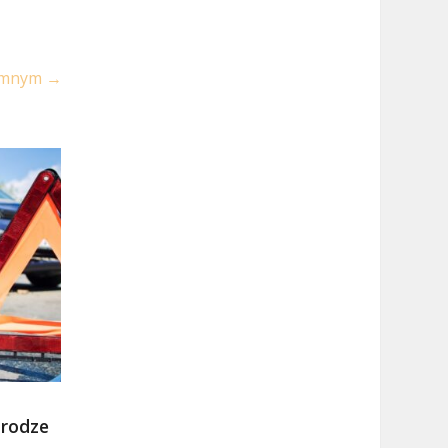
domnym
→
drodze