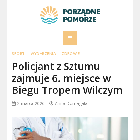
Skip
to
content
porzadnepomorz
Informacje na temat Pomorza
SPORT
WYDARZENIA
ZDROWIE
Policjant z Sztumu
zajmuje 6. miejsce w
Biegu Tropem Wilczym
2 marca 2026
Anna Domagała