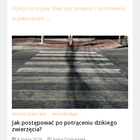
Policja na tropie: Dwa zatrzymania z amfetaminą
w jeden dzień!
→
BEZPIECZEŃSTWO
WYDARZENIA
Jak postępować po potrąceniu dzikiego
zwierzęcia?
8 maja 2026
Anna Domagała