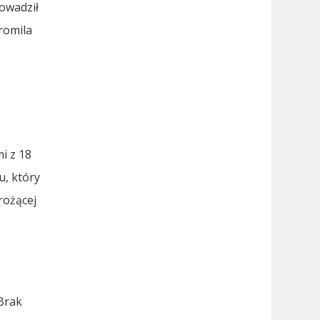
owadził
romila
i z 18
u, który
rożącej
Brak