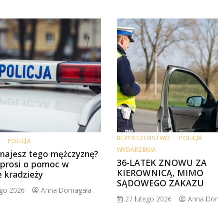
BEZPIECZEŃSTWO
POLICJA
POLICJA
WYDARZENIA
najesz tego mężczyznę?
36-LATEK ZNOWU ZA
a prosi o pomoc w
KIEROWNICĄ, MIMO
e kradzieży
SĄDOWEGO ZAKAZU
ego 2026
Anna Domagała
27 lutego 2026
Anna Do