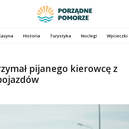
ze.pl
Kasyna
Historia
Turystyka
Noclegi
Wycieczki
trzymał pijanego kierowcę z
pojazdów