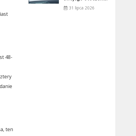
31 lipca 2026
iast
st 48-
ztery
adanie
a, ten