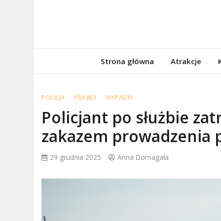
Skip
to
content
porzadnepomor
Informacje na temat Pomorza
Strona główna
Atrakcje
POLICJA
PRAWO
WYPADKI
Policjant po służbie za
zakazem prowadzenia 
29 grudnia 2025
Anna Domagała