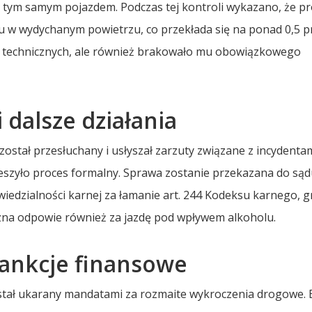
 tym samym pojazdem. Podczas tej kontroli wykazano, że pr
u w wydychanym powietrzu, co przekłada się na ponad 0,5 p
ań technicznych, ale również brakowało mu obowiązkowego
dalsze działania
ostał przesłuchany i usłyszał zarzuty związane z incydentam
pieszyło proces formalny. Sprawa zostanie przekazana do sąd
iedzialności karnej za łamanie art. 244 Kodeksu karnego, g
yzna odpowie również za jazdę pod wpływem alkoholu.
ankcje finansowe
stał ukarany mandatami za rozmaite wykroczenia drogowe. 