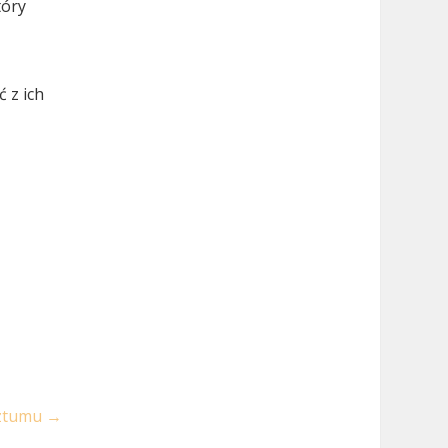
tóry
 z ich
Sztumu
→