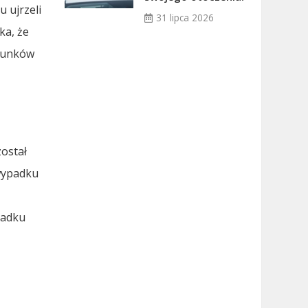
u ujrzeli
31 lipca 2026
ka, że
arunków
został
 wypadku
padku