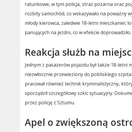
ratunkowe, w tym policja, straż pożarna oraz pog
rozbity samochód, co wskazywało na poważny wyp
młody kierowca, zaledwie 18-letni mieszkaniec l
panujących na jezdni, co w efekcie doprowadziło 
Reakcja służb na miejs
Jednym z pasażerów pojazdu był także 18-letni m
niezwłocznie przewieziony do pobliskiego szpit
pracował również technik kryminalistyczny, któr
sporządził szczegółowy szkic sytuacyjny. Dokum
przez policję z Sztumu.
Apel o zwiększoną ostr