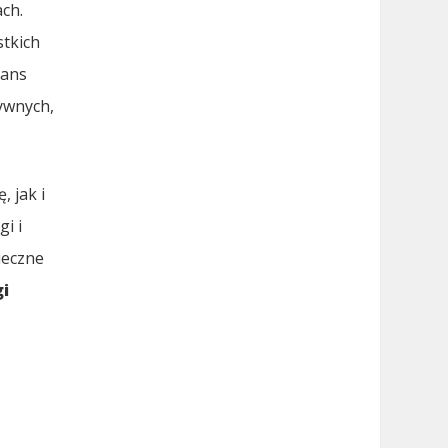
ch.
stkich
tans
ywnych,
 jak i
i i
ieczne
gi