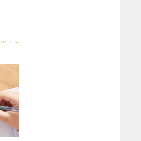
wości.
→