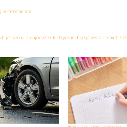
ą w mroźne dni
 jechał na hulajnodze elektrycznej będąc w stanie nietrzeź
BEZPIECZEŃSTWO
EDUKACJA