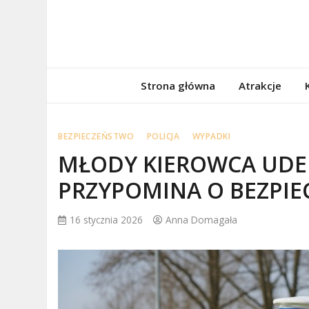
Skip
to
content
porzadnepomor
Informacje na temat Pomorza
Strona główna
Atrakcje
BEZPIECZEŃSTWO
POLICJA
WYPADKI
MŁODY KIEROWCA UDER
PRZYPOMINA O BEZPIE
16 stycznia 2026
Anna Domagała