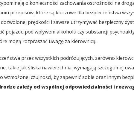
rzypominają o konieczności zachowania ostrożności na droga
niu przepisów, które są kluczowe dla bezpieczeństwa wszy
a dozwolonej prędkości i zawsze utrzymywać bezpieczny dys
zić pojazdu pod wpływem alkoholu czy substancji psychoakt
które mogą rozpraszać uwagę za kierownicą.
czeństwa przez wszystkich podróżujących, zarówno kierowcę,
e, takie jak śliska nawierzchnia, wymagają szczególnej uwag
do wzmożonej czujności, by zapewnić sobie oraz innym bezp
rodze zależy od wspólnej odpowiedzialności i rozwa