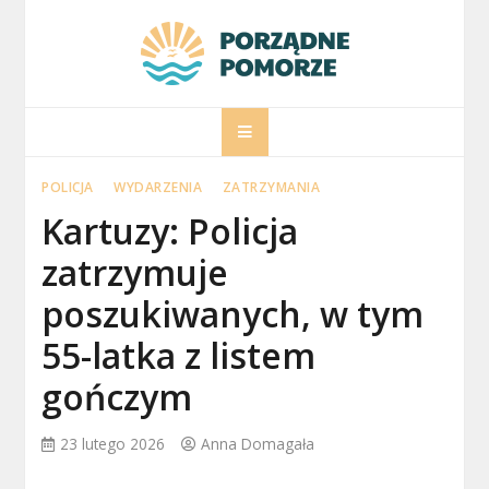
Skip
to
content
porzadnepomorz
Informacje na temat Pomorza
POLICJA
WYDARZENIA
ZATRZYMANIA
Kartuzy: Policja
zatrzymuje
poszukiwanych, w tym
55-latka z listem
gończym
23 lutego 2026
Anna Domagała