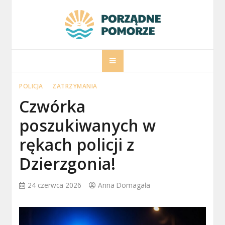
Skip
to
content
porzadnepomorz
Informacje na temat Pomorza
POLICJA
ZATRZYMANIA
Czwórka
poszukiwanych w
rękach policji z
Dzierzgonia!
24 czerwca 2026
Anna Domagała