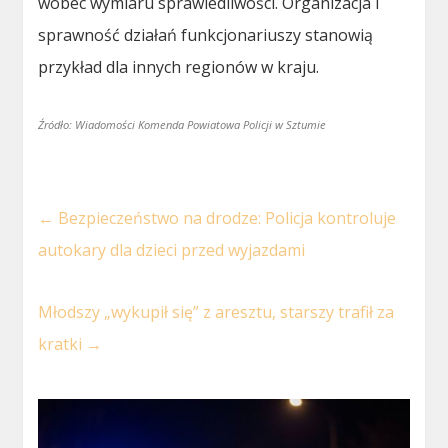
wobec wymiaru sprawiedliwości. Organizacja i
sprawność działań funkcjonariuszy stanowią
przykład dla innych regionów w kraju.
Źródło: Wiadomości Komenda Powiatowa Policji w Sztumie
←
Bezpieczeństwo na drodze: Policja kontroluje
autokary dla dzieci przed wyjazdami
Młodszy „wykupił się” z aresztu, starszy trafił za
kratki
→