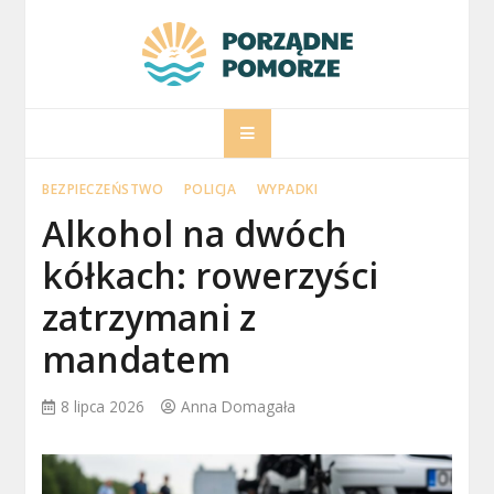
Skip
to
content
porzadnepomorz
Informacje na temat Pomorza
BEZPIECZEŃSTWO
POLICJA
WYPADKI
Alkohol na dwóch
kółkach: rowerzyści
zatrzymani z
mandatem
8 lipca 2026
Anna Domagała