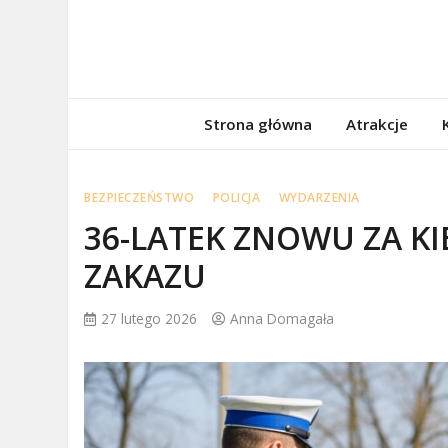
Skip
to
content
porzadnepomor
Informacje na temat Pomorza
Strona główna
Atrakcje
BEZPIECZEŃSTWO
POLICJA
WYDARZENIA
36-LATEK ZNOWU ZA 
ZAKAZU
27 lutego 2026
Anna Domagała