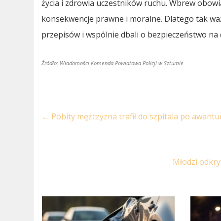
życia i zdrowia uczestników ruchu. Wbrew obow
konsekwencje prawne i moralne. Dlatego tak waż
przepisów i wspólnie dbali o bezpieczeństwo na
Źródło: Wiadomości Komenda Powiatowa Policji w Sztumie
←
Pobity mężczyzna trafił do szpitala po awant
Młodzi odkry