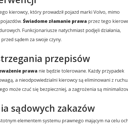
iego kierowcy, który prowadził pojazd marki Volvo, mimo
 pojazdów.
Świadome złamanie prawa
przez tego kierowc
urowych. Funkcjonariusze natychmiast podjęli działania,
e przed sądem za swoje czyny.
trzegania przepisów
eważenie prawa
nie będzie tolerowane. Każdy przypadek
wagą, a nieodpowiedzialni kierowcy są eliminowani z ruchu.
ego może czuć się bezpieczniej, a zagrożenia są minimalizo
nia sądowych zakazów
e istotnym elementem systemu prawnego mającym na celu oc