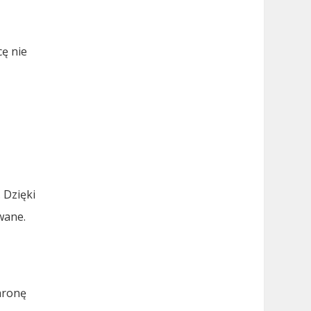
ę nie
 Dzięki
wane.
hronę