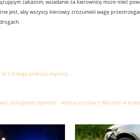
iązującym zakazom, wsiadanie za kierownicę może mieć po
ne jest, aby wszyscy kierowcy zrozumieli wagę przestrzega
 drogach.
urze z kolegą podczas imprezy
wcy policyjnych tajemnic – wizyta uczniów z Wyczech w kom