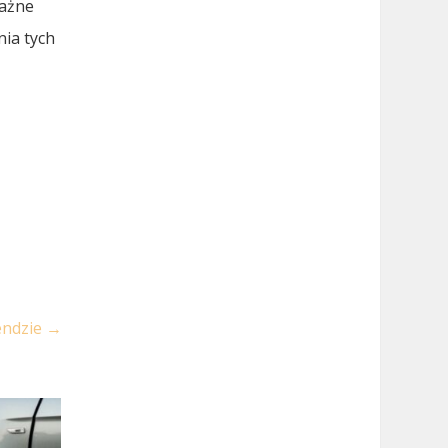
ważne
nia tych
endzie
→