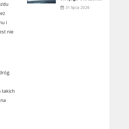
azdu
31 lipca 2026
też
hu i
st nie
dróg.
e
 takich
 na