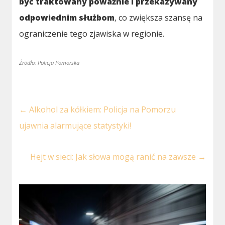
być traktowany poważnie i przekazywany
odpowiednim służbom
, co zwiększa szansę na
ograniczenie tego zjawiska w regionie.
Źródło: Policja Pomorska
←
Alkohol za kółkiem: Policja na Pomorzu
ujawnia alarmujące statystyki!
Hejt w sieci: Jak słowa mogą ranić na zawsze
→