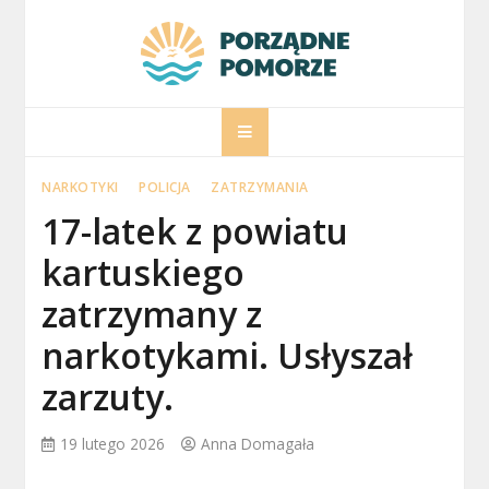
Skip
to
content
porzadnepomorz
Informacje na temat Pomorza
NARKOTYKI
POLICJA
ZATRZYMANIA
17-latek z powiatu
kartuskiego
zatrzymany z
narkotykami. Usłyszał
zarzuty.
19 lutego 2026
Anna Domagała